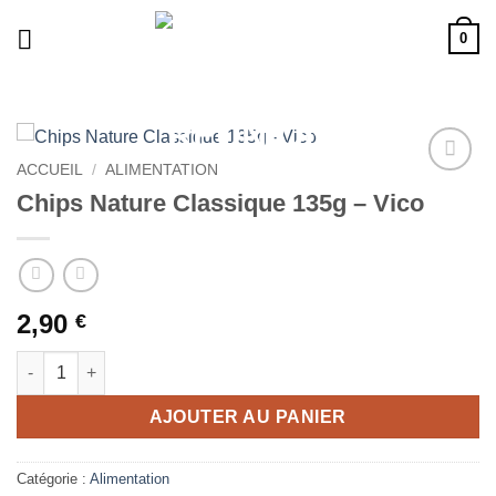
Passer
0
au
contenu
ACCUEIL
/
ALIMENTATION
Ajouter
Chips Nature Classique 135g – Vico
à la liste
de
souhaits
2,90
€
quantité de Chips Nature Classique 135g - Vico
AJOUTER AU PANIER
Catégorie :
Alimentation