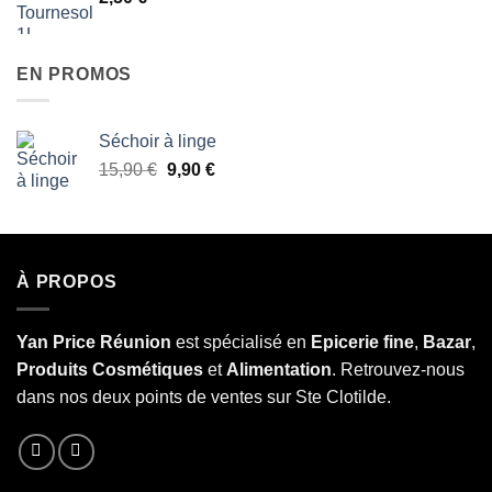
EN PROMOS
Séchoir à linge
Le
Le
15,90
€
9,90
€
prix
prix
initial
actuel
était :
est :
15,90 €.
9,90 €.
À PROPOS
Yan Price Réunion
est spécialisé en
Epicerie fine
,
Bazar
,
Produits Cosmétiques
et
Alimentation
. Retrouvez-nous
dans nos deux points de ventes sur Ste Clotilde.