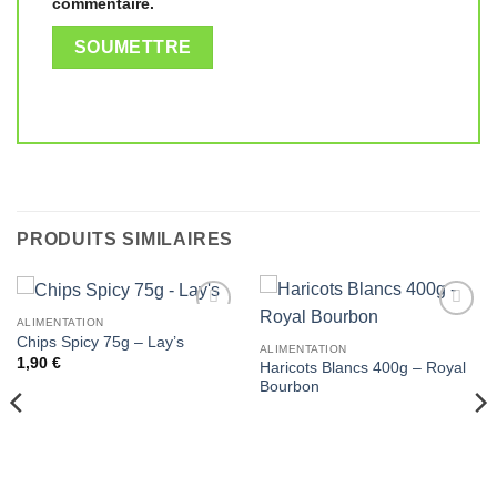
commentaire.
PRODUITS SIMILAIRES
ALIMENTATION
Ajouter
Ajouter
Chips Spicy 75g – Lay’s
à la liste
à la liste
ALIMENTATION
1,90
€
de
de
Haricots Blancs 400g – Royal
souhaits
souhaits
Bourbon