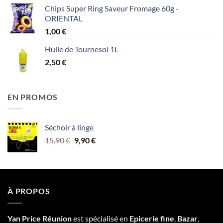
Chips Super Ring Saveur Fromage 60g -
ORIENTAL
1,00
€
Huile de Tournesol 1L
2,50
€
EN PROMOS
Séchoir à linge
Le
Le
15,90
€
9,90
€
prix
prix
initial
actuel
était :
est :
15,90 €.
9,90 €.
À PROPOS
Yan Price Réunion
est spécialisé en
Epicerie fine
,
Bazar
,