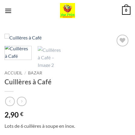
Passer
0
au
contenu
Ajouter
à la liste
de
souhaits
ACCUEIL
/
BAZAR
Cuillères à Café
2,90
€
Lots de 6 cuillères à soupe en inox.