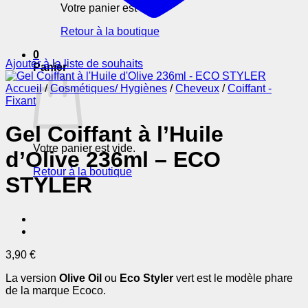
Votre panier est vide.
Retour à la boutique
0
Ajouter à la liste de souhaits
Panier
Accueil
/
Cosmétiques/ Hygiènes
/
Cheveux
/
Coiffant -
Fixant
Gel Coiffant à l’Huile
Votre panier est vide.
d’Olive 236ml – ECO
Retour à la boutique
STYLER
3,90
€
La version
Olive Oil
ou
Eco Styler
vert est le modèle phare
de la marque Ecoco.