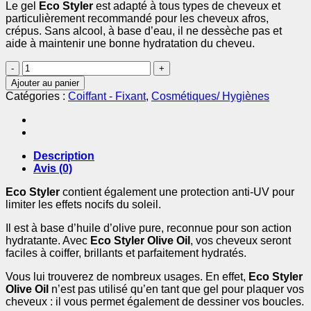
Le gel
Eco Styler
est adapté à tous types de cheveux et
particulièrement recommandé pour les cheveux afros,
crépus. Sans alcool, à base d’eau, il ne dessèche pas et
aide à maintenir une bonne hydratation du cheveu.
quantité
de
Ajouter au panier
Gel
Catégories :
Coiffant - Fixant
,
Cosmétiques/ Hygiènes
Coiffant
à
l'Huile
d'Olive
236ml
Description
-
Avis (0)
ECO
STYLER
Eco Styler
contient également une protection anti-UV pour
limiter les effets nocifs du soleil.
Il est à base d’huile d’olive pure, reconnue pour son action
hydratante. Avec
Eco Styler Olive Oil
, vos cheveux seront
faciles à coiffer, brillants et parfaitement hydratés.
Vous lui trouverez de nombreux usages. En effet,
Eco Styler
Olive Oil
n’est pas utilisé qu’en tant que gel pour plaquer vos
cheveux : il vous permet également de dessiner vos boucles.