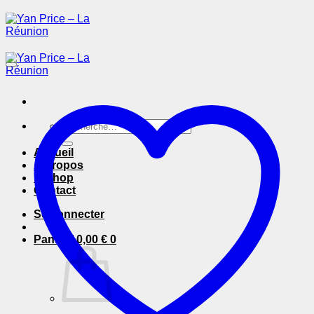
Passer
au
contenu
Recherche
pour :
Accueil
A Propos
E-Shop
Contact
Se connecter
Panier /
0,00
€
0