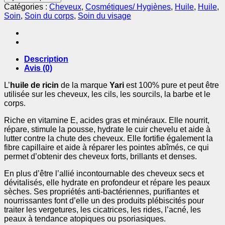
Huile
Catégories :
Cheveux
,
Cosmétiques/ Hygiènes
,
Huile
,
Huile
,
de
Soin
,
Soin du corps
,
Soin du visage
Ricin
100%
Pure
250
ml
Description
–
Avis (0)
Yari
L’
huile de ricin
de la marque
Yari
est 100% pure et peut être
utilisée sur les cheveux, les cils, les sourcils, la barbe et le
corps.
Riche en vitamine E, acides gras et minéraux. Elle nourrit,
répare, stimule la pousse, hydrate le cuir chevelu et aide à
lutter contre la chute des cheveux. Elle fortifie également la
fibre capillaire et aide à réparer les pointes abîmés, ce qui
permet d’obtenir des cheveux forts, brillants et denses.
En plus d’être l’allié incontournable des cheveux secs et
dévitalisés, elle hydrate en profondeur et répare les peaux
sèches. Ses propriétés anti-bactériennes, purifiantes et
nourrissantes font d’elle un des produits plébiscités pour
traiter les vergetures, les cicatrices, les rides, l’acné, les
peaux à tendance atopiques ou psoriasiques.