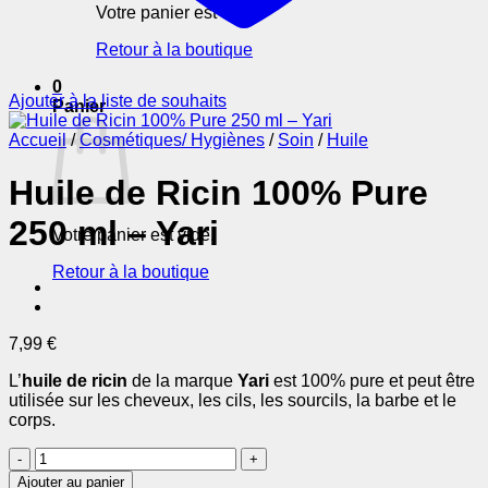
Votre panier est vide.
Retour à la boutique
0
Ajouter à la liste de souhaits
Panier
Accueil
/
Cosmétiques/ Hygiènes
/
Soin
/
Huile
Huile de Ricin 100% Pure
250 ml – Yari
Votre panier est vide.
Retour à la boutique
7,99
€
L’
huile de ricin
de la marque
Yari
est 100% pure et peut être
utilisée sur les cheveux, les cils, les sourcils, la barbe et le
corps.
quantité
de
Ajouter au panier