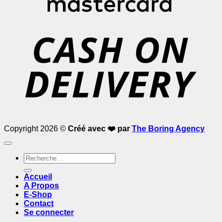
D
Copyright 2026 ©
Créé avec ❤️ par
The Boring Agency
Recherche
pour :
Accueil
A Propos
E-Shop
Contact
Se connecter