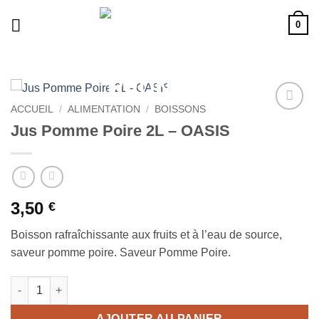
Passer
0
au
contenu
ACCUEIL
/
ALIMENTATION
/
BOISSONS
Ajouter
Jus Pomme Poire 2L – OASIS
à la liste
de
souhaits
3,50
€
Boisson rafraîchissante aux fruits et à l’eau de source,
saveur pomme poire. Saveur Pomme Poire.
quantité de Jus Pomme Poire 2L - OASIS
AJOUTER AU PANIER