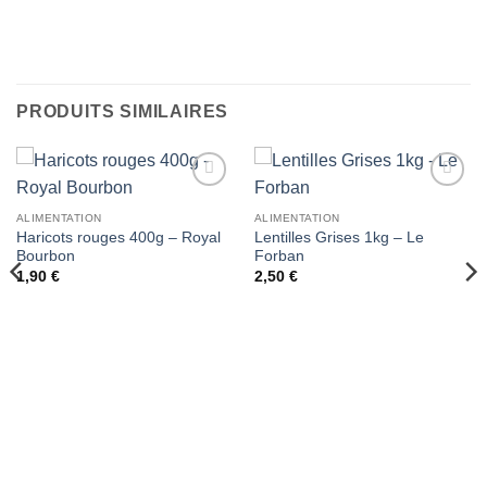
PRODUITS SIMILAIRES
Ajouter
Ajouter
à la liste
à la liste
ALIMENTATION
ALIMENTATION
de
de
Haricots rouges 400g – Royal
Lentilles Grises 1kg – Le
souhaits
souhaits
Bourbon
Forban
1,90
€
2,50
€