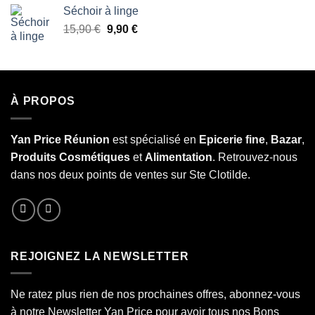
Séchoir à linge
Le
Le
15,90
€
9,90
€
prix
prix
initial
actuel
était :
est :
15,90 €.
9,90 €.
À PROPOS
Yan Price Réunion
est spécialisé en
Epicerie fine
,
Bazar
,
Produits Cosmétiques
et
Alimentation
. Retrouvez-nous
dans nos deux points de ventes sur Ste Clotilde.
REJOIGNEZ LA NEWSLETTER
Ne ratez plus rien de nos prochaines offres, abonnez-vous
à notre Newsletter Yan Price pour avoir tous nos Bons