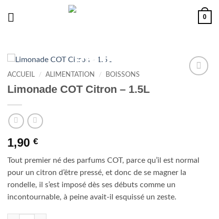
Passer
0
au
contenu
ACCUEIL
/
ALIMENTATION
/
BOISSONS
Ajouter
Limonade COT Citron – 1.5L
à la liste
de
souhaits
1,90
€
Tout premier né des parfums COT, parce qu’il est normal
pour un citron d’être pressé, et donc de se magner la
rondelle, il s’est imposé dès ses débuts comme un
incontournable, à peine avait-il esquissé un zeste.
quantité de Limonade COT Citron - 1.5L