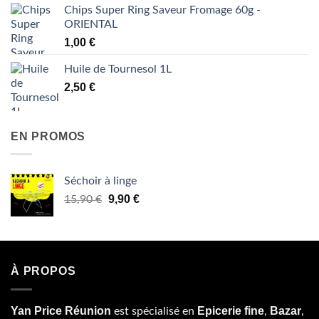
Chips Super Ring Saveur Fromage 60g -
ORIENTAL
1,00
€
Huile de Tournesol 1L
2,50
€
EN PROMOS
Séchoir à linge
Le
Le
9,90
€
15,90
€
prix
prix
initial
actuel
était :
est :
15,90 €.
9,90 €.
À PROPOS
Yan Price Réunion
Epicerie fine
Bazar
est spécialisé en
,
,