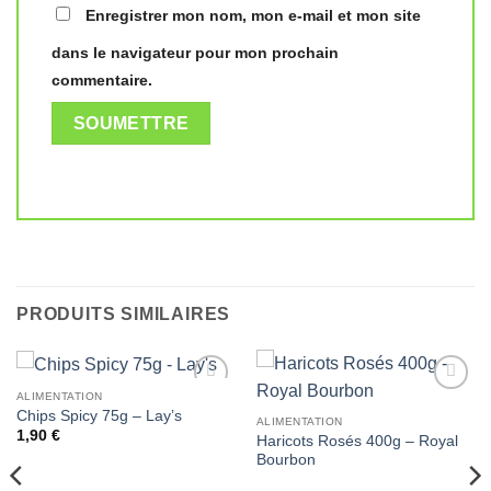
Enregistrer mon nom, mon e-mail et mon site
dans le navigateur pour mon prochain
commentaire.
PRODUITS SIMILAIRES
ALIMENTATION
Ajouter
Ajouter
Chips Spicy 75g – Lay’s
à la liste
à la liste
ALIMENTATION
1,90
€
de
de
Haricots Rosés 400g – Royal
souhaits
souhaits
Bourbon