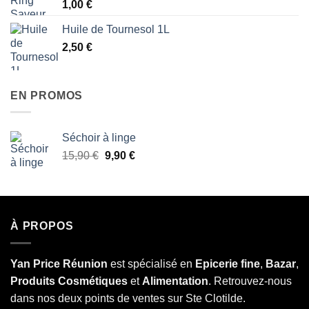
1,00
€
Huile de Tournesol 1L
2,50
€
EN PROMOS
Séchoir à linge
Le
Le
15,90
€
9,90
€
prix
prix
initial
actuel
était :
est :
15,90 €.
9,90 €.
À PROPOS
Yan Price Réunion
est spécialisé en
Epicerie fine
,
Bazar
,
Produits Cosmétiques
et
Alimentation
. Retrouvez-nous
dans nos deux points de ventes sur Ste Clotilde.