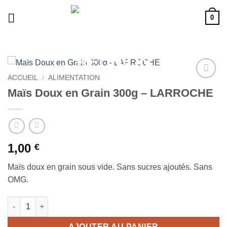
Passer
0
au
contenu
ACCUEIL
/
ALIMENTATION
Ajouter
Maïs Doux en Grain 300g – LARROCHE
à la liste
de
souhaits
1,00
€
Maïs doux en grain sous vide. Sans sucres ajoutés. Sans
OMG.
quantité de Maïs Doux en Grain 300g - LARROCHE
AJOUTER AU PANIER