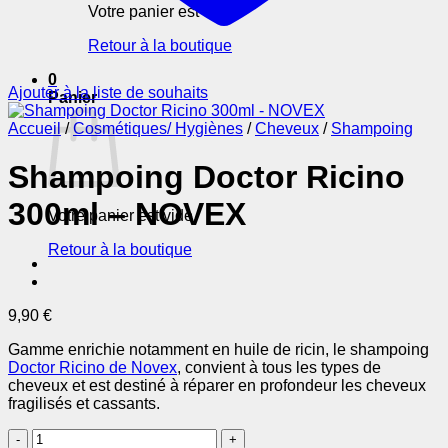
Votre panier est vide.
Retour à la boutique
0
Ajouter à la liste de souhaits
Panier
Accueil
/
Cosmétiques/ Hygiènes
/
Cheveux
/
Shampoing
Shampoing Doctor Ricino
300ml – NOVEX
Votre panier est vide.
Retour à la boutique
9,90
€
Gamme enrichie notamment en huile de ricin, le shampoing
Doctor Ricino de Novex
, convient à tous les types de
cheveux et est destiné à réparer en profondeur les cheveux
fragilisés et cassants.
quantité