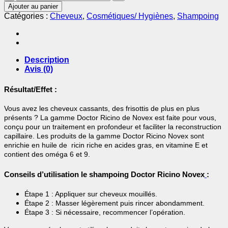
de
Ajouter au panier
Shampoing
Catégories :
Cheveux
,
Cosmétiques/ Hygiènes
,
Shampoing
Doctor
Ricino
300ml
-
NOVEX
Description
Avis (0)
Résultat/Effet :
Vous avez les cheveux cassants, des frisottis de plus en plus
présents ? La gamme Doctor Ricino de Novex est faite pour vous,
conçu pour un traitement en profondeur et faciliter la reconstruction
capillaire. Les produits de la gamme Doctor Ricino Novex sont
enrichie en huile de ricin riche en acides gras, en vitamine E et
contient des oméga 6 et 9.
Conseils d’utilisation le shampoing Doctor Ricino Novex
:
Étape 1 : Appliquer sur cheveux mouillés.
Étape 2 : Masser légèrement puis rincer abondamment.
Étape 3 : Si nécessaire, recommencer l’opération.