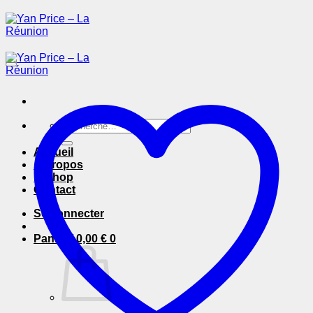
Passer
au
contenu
Recherche
pour :
Accueil
A Propos
E-Shop
Contact
Se connecter
Panier /
0,00
€
0