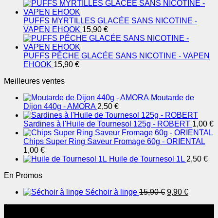
PUFFS MYRTILLES GLACÉE SANS NICOTINE -
VAPEN EHOOK
15,90
€
PUFFS PÊCHE GLACÉE SANS NICOTINE - VAPEN
EHOOK
15,90
€
Meilleures ventes
Moutarde de
Dijon 440g - AMORA
2,50
€
Sardines à l'Huile de Tournesol 125g - ROBERT
1,00
€
Chips Super Ring Saveur Fromage 60g - ORIENTAL
1,00
€
Huile de Tournesol 1L
2,50
€
En Promos
Le
Le
Séchoir à linge
15,90
€
9,90
€
prix
prix
À Propos
initial
actuel
était :
est :