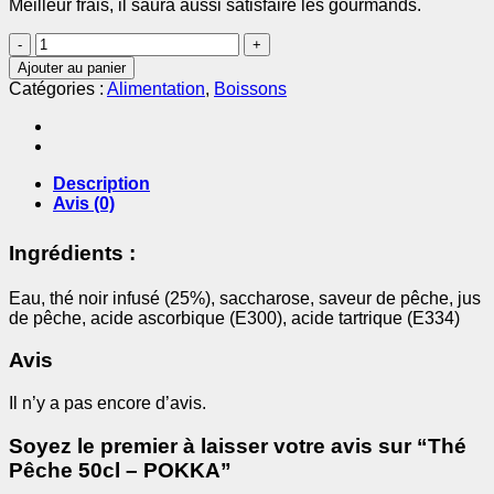
Meilleur frais, il saura aussi satisfaire les gourmands.
quantité
de
Ajouter au panier
Thé
Catégories :
Alimentation
,
Boissons
Pêche
50cl
-
POKKA
Description
Avis (0)
Ingrédients :
Eau, thé noir infusé (25%), saccharose, saveur de pêche, jus
de pêche, acide ascorbique (E300), acide tartrique (E334)
Avis
Il n’y a pas encore d’avis.
Soyez le premier à laisser votre avis sur “Thé
Pêche 50cl – POKKA”