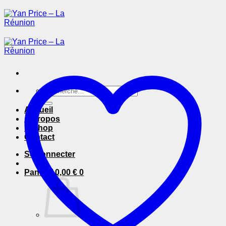
Passer
au
contenu
Recherche
pour :
Accueil
A Propos
E-Shop
Contact
Se connecter
Panier /
0,00
€
0