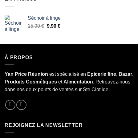
Séchoir à linge
Le
Le
15,90
€
9,90
€
prix
prix
initial
actuel
était :
est :
15,90 €.
9,90 €.
À PROPOS
Yan Price Réunion
est spécialisé en
Epicerie fine
,
Bazar
,
Produits Cosmétiques
et
Alimentation
. Retrouvez-nous
dans nos deux points de ventes sur Ste Clotilde.
REJOIGNEZ LA NEWSLETTER