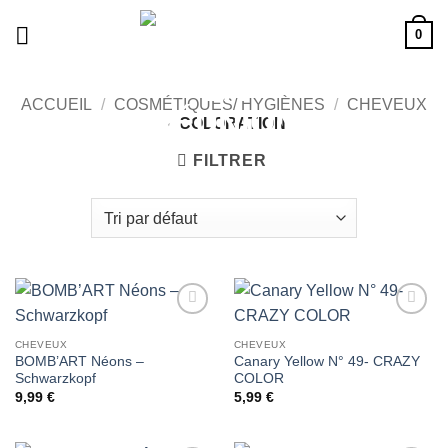
Passer
0
au
contenu
ACCUEIL
/
COSMÉTIQUES/ HYGIÈNES
/
CHEVEUX
/
COLORATION
FILTRER
Ajouter
Ajouter
à la liste
à la liste
CHEVEUX
CHEVEUX
de
de
BOMB’ART Néons –
Canary Yellow N° 49- CRAZY
souhaits
souhaits
Schwarzkopf
COLOR
9,99
€
5,99
€