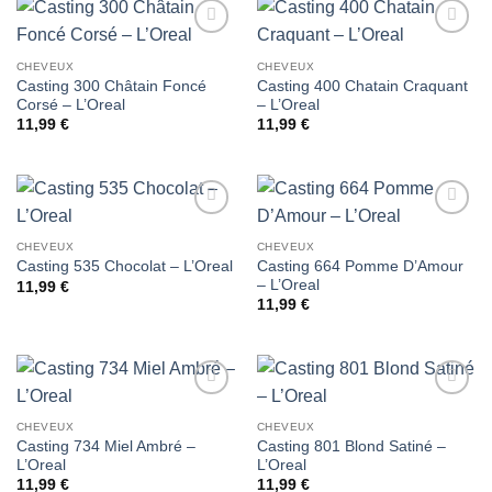
Ajouter
Ajouter
à la liste
à la liste
CHEVEUX
CHEVEUX
de
de
Casting 300 Châtain Foncé
Casting 400 Chatain Craquant
souhaits
souhaits
Corsé – L’Oreal
– L’Oreal
11,99
€
11,99
€
Ajouter
Ajouter
à la liste
à la liste
CHEVEUX
CHEVEUX
de
de
Casting 664 Pomme D’Amour
Casting 535 Chocolat – L’Oreal
souhaits
souhaits
– L’Oreal
11,99
€
11,99
€
Ajouter
Ajouter
à la liste
à la liste
CHEVEUX
CHEVEUX
de
de
Casting 734 Miel Ambré –
Casting 801 Blond Satiné –
souhaits
souhaits
L’Oreal
L’Oreal
11,99
€
11,99
€