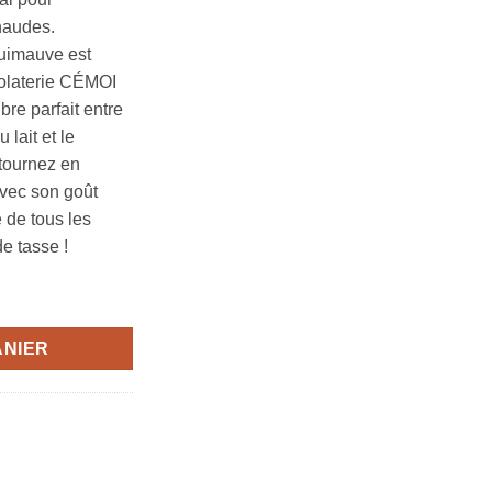
haudes.
Guimauve est
colaterie CÉMOI
bre parfait entre
 lait et le
tournez en
avec son goût
é de tous les
e tasse !
upérieur 100g - CEMOI
ANIER