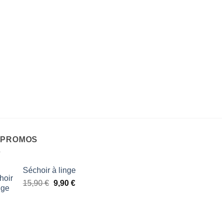
 PROMOS
Séchoir à linge
Le
Le
15,90
€
9,90
€
prix
prix
initial
actuel
était :
est :