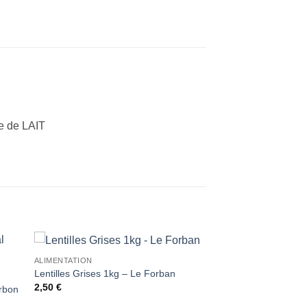
e de LAIT
ALIMENTATION
ter
Ajouter
Lentilles Grises 1kg – Le Forban
iste
à la liste
2,50
€
de
urbon
its
souhaits