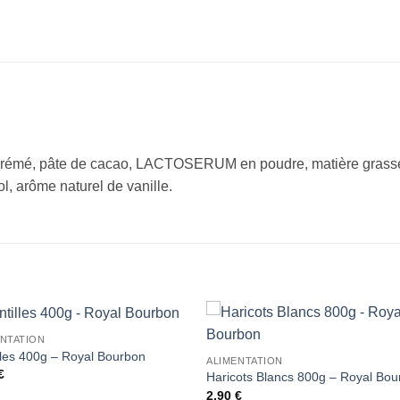
écrémé, pâte de cacao, LACTOSERUM en poudre, matière grass
ol, arôme naturel de vanille.
ENTATION
Ajouter
Ajou
lles 400g – Royal Bourbon
ALIMENTATION
à la liste
à la l
€
de
de
Haricots Blancs 800g – Royal Bo
souhaits
souha
2,90
€