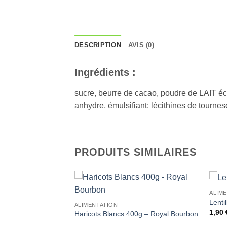
DESCRIPTION
AVIS (0)
Ingrédients :
sucre, beurre de cacao, poudre de LAIT 
anhydre, émulsifiant: lécithines de tournes
PRODUITS SIMILAIRES
ALIM
Ajouter
Ajouter
Lenti
ALIMENTATION
à la liste
à la liste
1,90
de
de
Haricots Blancs 400g – Royal Bourbon
souhaits
souhaits