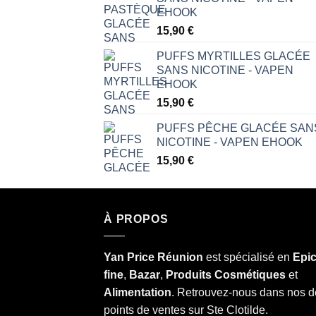
EHOOK
15,90
€
PUFFS MYRTILLES GLACÉE
SANS NICOTINE - VAPEN
EHOOK
15,90
€
PUFFS PÊCHE GLACÉE SAN
NICOTINE - VAPEN EHOOK
15,90
€
À PROPOS
Yan Price Réunion
est spécialisé en
Epic
fine
,
Bazar
,
Produits Cosmétiques
et
Alimentation
. Retrouvez-nous dans nos 
points de ventes sur Ste Clotilde.