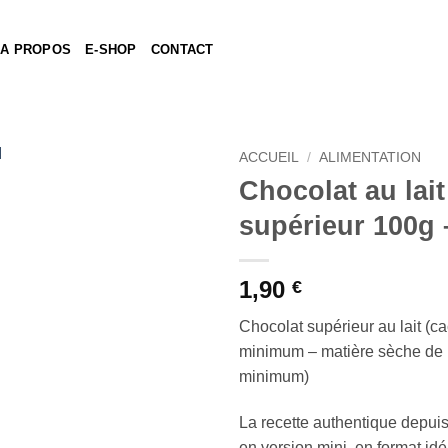
A PROPOS
E-SHOP
CONTACT
ACCUEIL
/
ALIMENTATION
Chocolat au lait
Ajouter
supérieur 100g
à la liste
de
souhaits
1,90
€
Chocolat supérieur au lait (
minimum – matière sèche de 
minimum)
La recette authentique depui
en version mini, en format idé