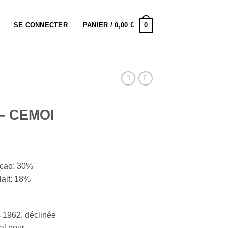
0
SE CONNECTER
PANIER /
0,00
€
 – CEMOI
cacao: 30%
lait: 18%
s 1962, déclinée
al pour