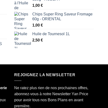
1,00
€
Chips Super Ring Saveur Fromage
60g - ORIENTAL
1,00
€
Huile de Tournesol 1L
2,50
€
S
REJOIGNEZ LA NEWSLETTER
erie
Ne ratez plus rien de nos prochaines offres,
abonnez-vous à notre Newsletter Yan Price
deux
pour avoir tous nos Bons Plans en avant
première.