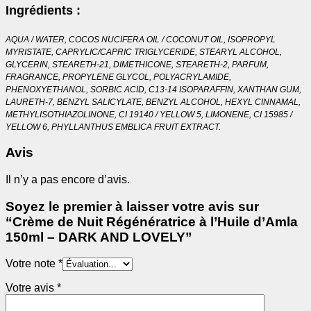
Ingrédients :
AQUA / WATER, COCOS NUCIFERA OIL / COCONUT OIL, ISOPROPYL
MYRISTATE, CAPRYLIC/CAPRIC TRIGLYCERIDE, STEARYL ALCOHOL,
GLYCERIN, STEARETH-21, DIMETHICONE, STEARETH-2, PARFUM,
FRAGRANCE, PROPYLENE GLYCOL, POLYACRYLAMIDE,
PHENOXYETHANOL, SORBIC ACID, C13-14 ISOPARAFFIN, XANTHAN GUM,
LAURETH-7, BENZYL SALICYLATE, BENZYL ALCOHOL, HEXYL CINNAMAL,
METHYLISOTHIAZOLINONE, CI 19140 / YELLOW 5, LIMONENE, CI 15985 /
YELLOW 6, PHYLLANTHUS EMBLICA FRUIT EXTRACT.
Avis
Il n’y a pas encore d’avis.
Soyez le premier à laisser votre avis sur
“Crème de Nuit Régénératrice à l’Huile d’Amla
150ml – DARK AND LOVELY”
Votre note
*
Votre avis
*