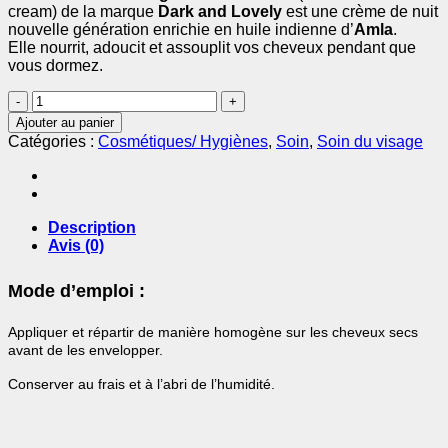
cream) de la marque
Dark and Lovely
est une crème de nuit
nouvelle génération enrichie en huile indienne d’
Amla
.
Elle nourrit, adoucit et assouplit vos cheveux pendant que
vous dormez.
quantité
de
Ajouter au panier
Crème
Catégories :
Cosmétiques/ Hygiènes
,
Soin
,
Soin du visage
de
Nuit
Régénératrice
à
l'Huile
Description
d'Amla
Avis (0)
150ml
-
Mode d’emploi :
DARK
AND
Appliquer et répartir de manière homogène sur les cheveux secs
LOVELY
avant de les envelopper.
Conserver au frais et à l’abri de l’humidité.