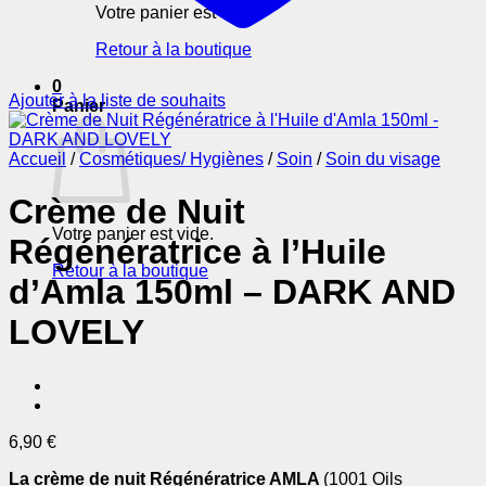
Votre panier est vide.
Retour à la boutique
0
Ajouter à la liste de souhaits
Panier
Accueil
/
Cosmétiques/ Hygiènes
/
Soin
/
Soin du visage
Crème de Nuit
Votre panier est vide.
Régénératrice à l’Huile
Retour à la boutique
d’Amla 150ml – DARK AND
LOVELY
6,90
€
La crème de nuit Régénératrice AMLA
(1001 Oils