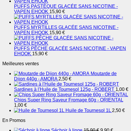
PUFFS PASTÈQUE GLACÉE SANS NICOTINE -
VAPEN EHOOK
15,90
€
PUFFS MYRTILLES GLACÉE SANS NICOTINE -
VAPEN EHOOK
15,90
€
PUFFS PÊCHE GLACÉE SANS NICOTINE - VAPEN
EHOOK
15,90
€
Meilleures ventes
Moutarde de
Dijon 440g - AMORA
2,50
€
Sardines à l'Huile de Tournesol 125g - ROBERT
1,00
€
Chips Super Ring Saveur Fromage 60g - ORIENTAL
1,00
€
Huile de Tournesol 1L
2,50
€
En Promos
Le
Le
Séchoir à linge
15,90
€
9,90
€