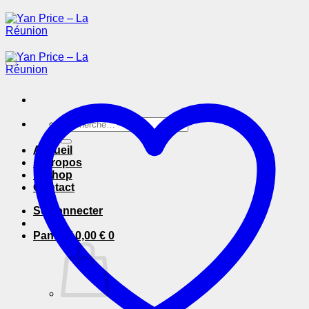
Passer
au
contenu
Recherche
pour :
Accueil
A Propos
E-Shop
Contact
Se connecter
Panier /
0,00
€
0