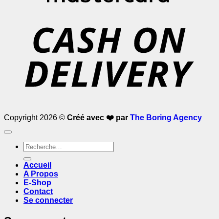
D
Copyright 2026 ©
Créé avec ❤️ par
The Boring Agency
Recherche
pour :
Accueil
A Propos
E-Shop
Contact
Se connecter