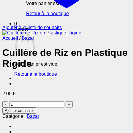
Votre panier est vide.
Retour à la boutique
0
Ajouter à la liste de souhaits
Panier
Accueil
/
Bazar
Cuillère de Riz en Plastique
Rigide
Votre panier est vide.
Retour à la boutique
2,00
€
quantité
de
Ajouter au panier
Cuillère
Catégorie :
Bazar
de
Riz
en