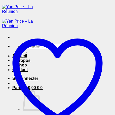
Passer
au
contenu
Recherche
pour :
Accueil
A Propos
E-Shop
Contact
Se connecter
Panier /
0,00
€
0