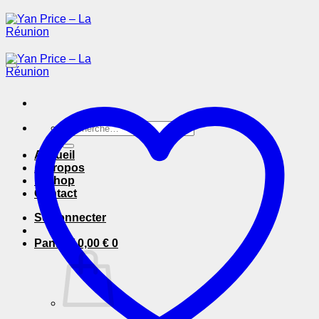
Passer
au
contenu
Recherche
pour :
Accueil
A Propos
E-Shop
Contact
Se connecter
Panier /
0,00
€
0