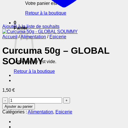
Votre panier est vide.
Retour à la boutique
0
Ajouter à la liste de souhaits
Panier
Accueil
/
Alimentation
/
Epicerie
Curcuma 50g – GLOBAL
SOUMMY
Votre panier est vide.
Retour à la boutique
1,50
€
quantité
de
Ajouter au panier
Curcuma
Catégories :
Alimentation
,
Epicerie
50g
-
GLOBAL