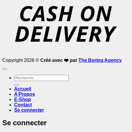
D
Copyright 2026 ©
Créé avec ❤️ par
The Boring Agency
Recherche
pour :
Accueil
A Propos
E-Shop
Contact
Se connecter
Se connecter