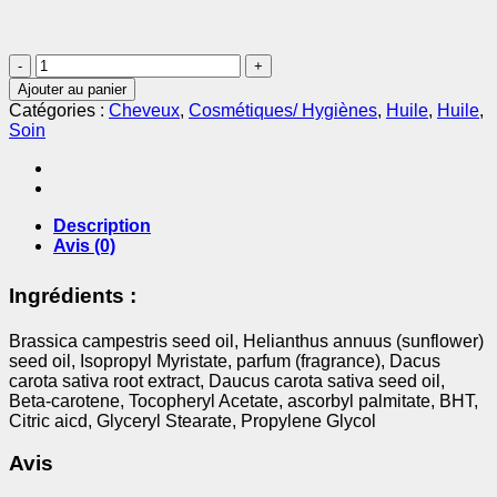
quantité
de
Ajouter au panier
Huile
Catégories :
Cheveux
,
Cosmétiques/ Hygiènes
,
Huile
,
Huile
,
Cosmétique
Soin
de
Carotte
100ml
-
KIYA
Description
Avis (0)
Ingrédients :
Brassica campestris seed oil, Helianthus annuus (sunflower)
seed oil, Isopropyl Myristate, parfum (fragrance), Dacus
carota sativa root extract, Daucus carota sativa seed oil,
Beta-carotene, Tocopheryl Acetate, ascorbyl palmitate, BHT,
Citric aicd, Glyceryl Stearate, Propylene Glycol
Avis