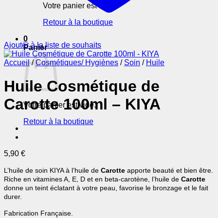
Votre panier est vide.
Retour à la boutique
0
Ajouter à la liste de souhaits
Panier
Accueil
/
Cosmétiques/ Hygiènes
/
Soin
/
Huile
Huile Cosmétique de
Carotte 100ml – KIYA
Votre panier est vide.
Retour à la boutique
5,90
€
L’huile de soin KIYA à l’huile de
Carotte
apporte beauté et bien être.
Riche en vitamines A, E, D et en beta-carotène, l’huile de
Carotte
donne un teint éclatant à votre peau, favorise le bronzage et le fait
durer.
Fabrication Française.