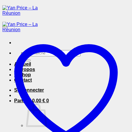
Passer
au
contenu
Recherche
pour :
Accueil
A Propos
E-Shop
Contact
Se connecter
Panier /
0,00
€
0