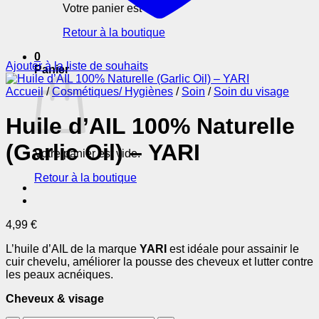
Votre panier est vide.
Retour à la boutique
0
Ajouter à la liste de souhaits
Panier
Accueil
/
Cosmétiques/ Hygiènes
/
Soin
/
Soin du visage
Huile d’AIL 100% Naturelle
(Garlic Oil) – YARI
Votre panier est vide.
Retour à la boutique
4,99
€
L’huile d’AIL de la marque
YARI
est idéale pour assainir le
cuir chevelu, améliorer la pousse des cheveux et lutter contre
les peaux acnéiques.
Cheveux & visage