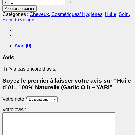
quantité
de
Ajouter au panier
Huile
Catégories :
Cheveux
,
Cosmétiques/ Hygiènes
,
Huile
,
Soin
,
d’AIL
Soin du visage
100%
Naturelle
(Garlic
Oil)
–
Avis (0)
YARI
Avis
Il n’y a pas encore d’avis.
Soyez le premier à laisser votre avis sur “Huile
d’AIL 100% Naturelle (Garlic Oil) – YARI”
Votre note
*
Votre avis
*