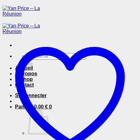
Passer
au
contenu
Recherche
pour :
Accueil
A Propos
E-Shop
Contact
Se connecter
Panier /
0,00
€
0