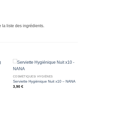
la liste des ingrédients.
ter
Ajouter
COSMÉTIQUES/ HYGIÈNES
iste
à la liste
de
Serviette Hygiénique Nuit x10 – NANA
its
souhaits
3,90
€