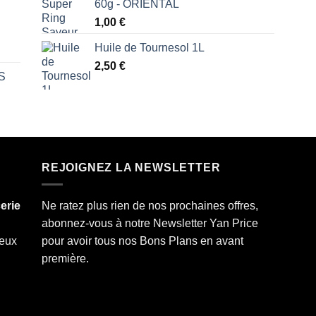
60g - ORIENTAL
1,00
€
Huile de Tournesol 1L
2,50
€
S
REJOIGNEZ LA NEWSLETTER
erie
Ne ratez plus rien de nos prochaines offres,
abonnez-vous à notre Newsletter Yan Price
deux
pour avoir tous nos Bons Plans en avant
première.