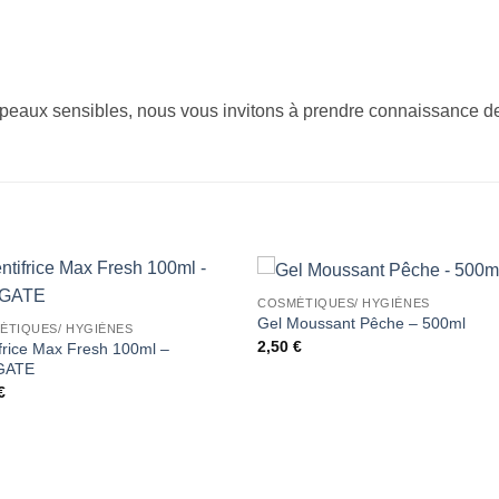
 peaux sensibles, nous vous invitons à prendre connaissance de 
COSMÉTIQUES/ HYGIÈNES
Ajouter
Ajou
Gel Moussant Pêche – 500ml
ÉTIQUES/ HYGIÈNES
à la liste
à la l
2,50
€
frice Max Fresh 100ml –
de
de
souhaits
souha
GATE
€