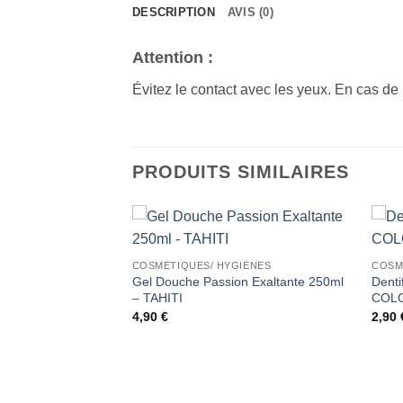
DESCRIPTION
AVIS (0)
Attention :
Évitez le contact avec les yeux. En cas de
PRODUITS SIMILAIRES
Ajouter
Ajouter
COSMÉTIQUES/ HYGIÈNES
COSM
à la liste
à la liste
Gel Douche Passion Exaltante 250ml
Denti
de
de
souhaits
souhaits
– TAHITI
COL
4,90
€
2,90