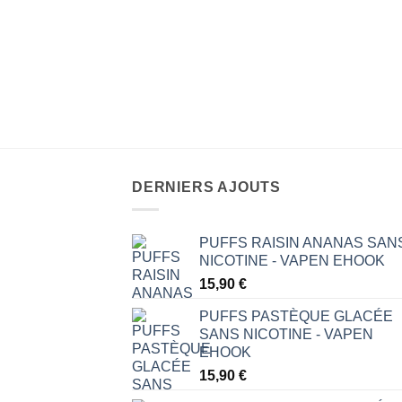
IÈNES
t fortifiant « Broto
e de Bambou 1kg –
DERNIERS AJOUTS
PUFFS RAISIN ANANAS SAN
NICOTINE - VAPEN EHOOK
15,90
€
PUFFS PASTÈQUE GLACÉE
SANS NICOTINE - VAPEN
EHOOK
15,90
€