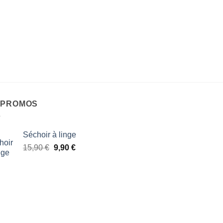
 PROMOS
Séchoir à linge
Le
Le
15,90
€
9,90
€
prix
prix
initial
actuel
était :
est :
15,90 €.
9,90 €.