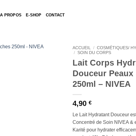
A PROPOS
E-SHOP
CONTACT
ACCUEIL
/
COSMÉTIQUES/ H
/
SOIN DU CORPS
Lait Corps Hydr
Ajouter
à la liste
Douceur Peaux
de
souhaits
250ml – NIVEA
4,90
€
Le Lait Hydratant Douceur est
Concentré de Soin NIVEA & 
Karité pour hydrater efficace