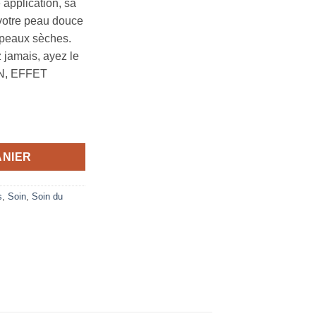
application, sa
 votre peau douce
s peaux sèches.
 jamais, ayez le
N, EFFET
ant Douceur Peaux Sèches 250ml - NIVEA
ANIER
s
,
Soin
,
Soin du