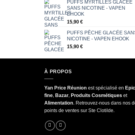
PUFFS MYRTILLES GLACÉE
SANS NICOTINE - VAPEN
EHOOK
15,90
€
PUFFS PÊCHE GLACÉE SAN
NICOTINE - VAPEN EHOOK
15,90
€
À PROPOS
Yan Price Réunion
est spécialisé en
Epic
fine
,
Bazar
,
Produits Cosmétiques
et
Alimentation
. Retrouvez-nous dans nos 
points de ventes sur Ste Clotilde.