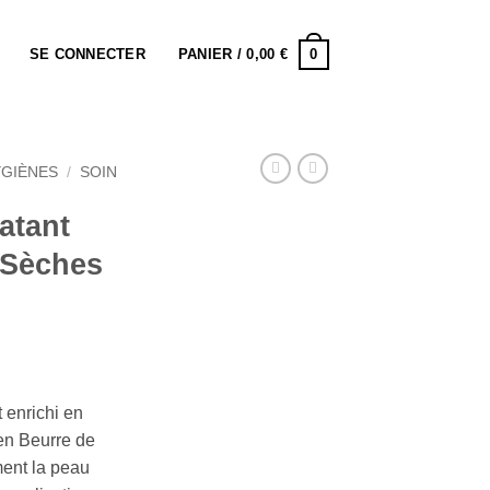
0
SE CONNECTER
PANIER /
0,00
€
YGIÈNES
/
SOIN
atant
 Sèches
 enrichi en
en Beurre de
ment la peau