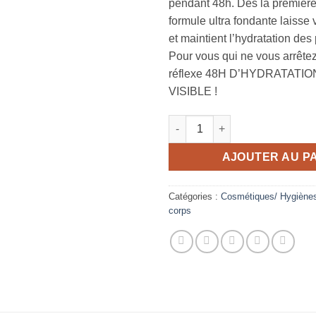
pendant 48h. Dès la première 
formule ultra fondante laisse
et maintient l’hydratation de
Pour vous qui ne vous arrêtez
réflexe 48H D’HYDRATATIO
VISIBLE !
quantité de Lait Corps Hydrat
AJOUTER AU P
Catégories :
Cosmétiques/ Hygiène
corps