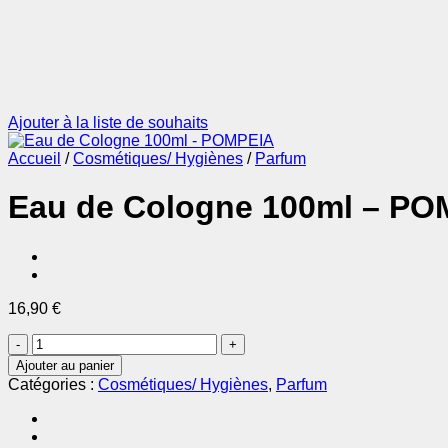
Ajouter à la liste de souhaits
Accueil
/
Cosmétiques/ Hygiènes
/
Parfum
Eau de Cologne 100ml – PO
16,90
€
quantité
de
Ajouter au panier
Eau
Catégories :
Cosmétiques/ Hygiènes
,
Parfum
de
Cologne
100ml