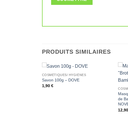
PRODUITS SIMILAIRES
COSMÉTIQUES/ HYGIÈNES
Ajouter
Ajouter
Savon 100g – DOVE
à la liste
à la liste
1,90
€
de
de
COSM
souhaits
souhaits
Masqu
de B
NOV
12,9