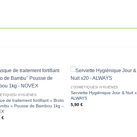
Ajouter
Ajou
COSMÉTIQUES/ HYGIÈNES
à la liste
à la l
Serviette Hygiénique Jour & Nuit 
de
de
ÉTIQUES/ HYGIÈNES
souhaits
souha
ALWAYS
e de traitement fortifiant « Broto
5,90
€
ambu » Pousse de Bambou 1kg –
EX
0
€