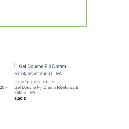
ter
Ajouter
COSMÉTIQUES/ HYGIÈNES
iste
à la liste
x20 –
Gel Douche Fiji Dream Revitalisant
de
its
souhaits
250ml – FA
3,50
€