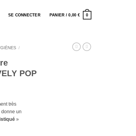
0
SE CONNECTER
PANIER /
0,00
€
YGIÈNES
/
re
OVELY POP
ent très
i donne un
stiqué
»
 Horizon 1 – LOVELY POP