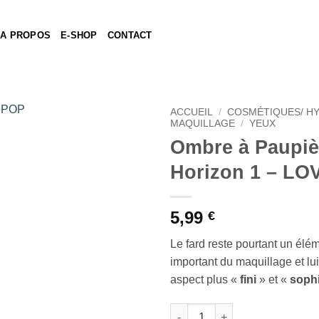
A PROPOS
E-SHOP
CONTACT
ACCUEIL
/
COSMÉTIQUES/ H
MAQUILLAGE
/
YEUX
Ombre à Paupiè
Ajouter
à la liste
Horizon 1 – L
de
souhaits
5,99
€
Le fard reste pourtant un élém
important du maquillage et lu
aspect plus «
fini
» et «
sophi
quantité de Ombre à Paupière