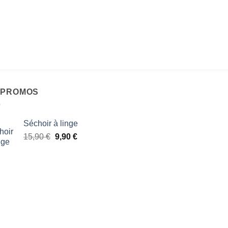
 PROMOS
Séchoir à linge
Le
Le
15,90
€
9,90
€
prix
prix
initial
actuel
était :
est :
15,90 €.
9,90 €.