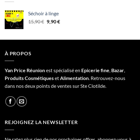
Séchoir à linge
Le
Le
15,90
€
9,90
€
prix
prix
initial
actuel
était :
est :
15,90 €.
9,90 €.
À PROPOS
Yan Price Réunion
est spécialisé en
Epicerie fine
,
Bazar
,
Produits Cosmétiques
et
Alimentation
. Retrouvez-nous
dans nos deux points de ventes sur Ste Clotilde.
REJOIGNEZ LA NEWSLETTER
Ne ratez plus rien de nos prochaines offres, abonnez-vous à