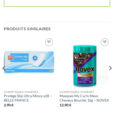
PRODUITS SIMILAIRES
Ajouter
Ajouter
à la liste
à la liste
de
de
souhaits
souhaits
COSMÉTIQUES/ HYGIÈNES
COSMÉTIQUES/ HYGIÈNES
Protège Slip Ultra Mince x28 –
Masques My Curls Meus
BELLE FRANCE
Cheveux Bouclés 1kg – NOVEX
2,90
€
12,90
€