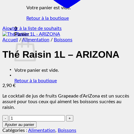
Votre panier est vide.
Retour à la boutique
Ajouter à la liste de souhaits
0
Panier
Accueil
/
Alimentation
/
Boissons
Thé Raisin 1L – ARIZONA
Votre panier est vide.
Retour à la boutique
2,90
€
Le cocktail de jus de fruits Grapeade d’AriZona est un succès
assuré pour tous ceux qui aiment les boissons sucrées au
raisin.
quantité
de
Ajouter au panier
Thé
Catégories :
Alimentation
,
Boissons