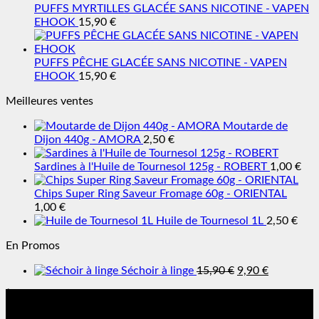
PUFFS MYRTILLES GLACÉE SANS NICOTINE - VAPEN
EHOOK
15,90
€
PUFFS PÊCHE GLACÉE SANS NICOTINE - VAPEN
EHOOK
15,90
€
Meilleures ventes
Moutarde de
Dijon 440g - AMORA
2,50
€
Sardines à l'Huile de Tournesol 125g - ROBERT
1,00
€
Chips Super Ring Saveur Fromage 60g - ORIENTAL
1,00
€
Huile de Tournesol 1L
2,50
€
En Promos
Le
Le
Séchoir à linge
15,90
€
9,90
€
prix
prix
À Propos
initial
actuel
était :
est :