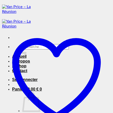
Passer
au
contenu
Recherche
pour :
Accueil
A Propos
E-Shop
Contact
Se connecter
Panier /
0,00
€
0