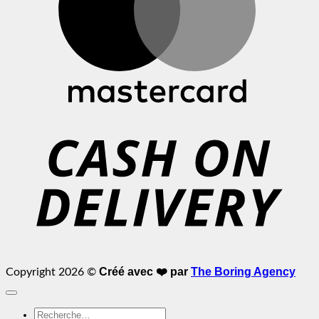
C
D
Créé avec ❤️ par
The Boring Agency
Copyright 2026 ©
Recherche