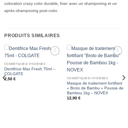
coloration crazy color durable, fixer avec un shampooing et un
après-shampooing post-color.
PRODUITS SIMILAIRES
Ajouter
Ajouter
à la liste
à la liste
COSMÉTIQUES/ HYGIÈNES
de
de
Dentifrice Max Fresh 75ml –
souhaits
souhaits
COLGATE
COSMÉTIQUES/ HYGIÈNES
2,50
€
Masque de traitement fortifiant
« Broto de Bambu » Pousse de
Bambou 1kg – NOVEX
12,90
€