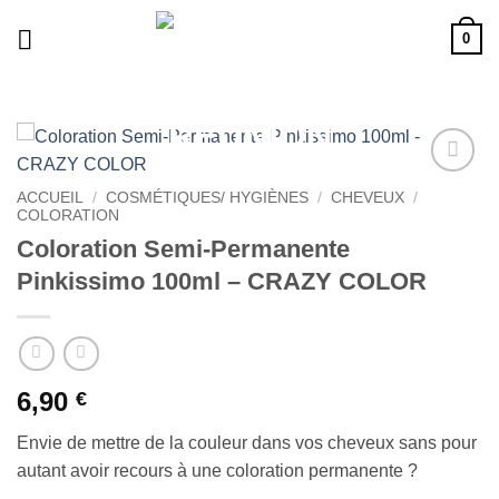
Passer
0
au
contenu
Ajouter
ACCUEIL
/
COSMÉTIQUES/ HYGIÈNES
/
CHEVEUX
/
à la liste
COLORATION
de
Coloration Semi-Permanente
souhaits
Pinkissimo 100ml – CRAZY COLOR
6,90
€
Envie de mettre de la couleur dans vos cheveux sans pour
autant avoir recours à une coloration permanente ?