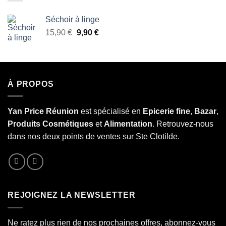
Séchoir à linge
Le
Le
15,90
€
9,90
€
prix
prix
initial
actuel
était :
est :
15,90 €.
9,90 €.
À PROPOS
Yan Price Réunion
est spécialisé en
Epicerie fine
,
Bazar
,
Produits Cosmétiques
et
Alimentation
. Retrouvez-nous
dans nos deux points de ventes sur Ste Clotilde.
REJOIGNEZ LA NEWSLETTER
Ne ratez plus rien de nos prochaines offres, abonnez-vous